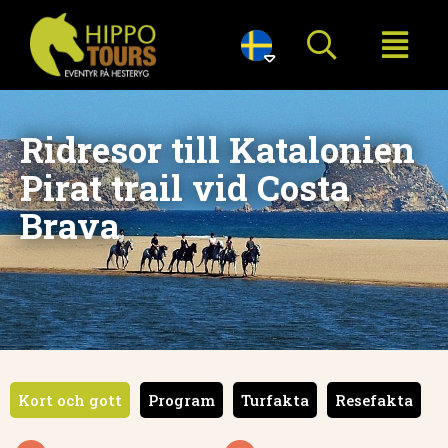

Ridresor till Katalonien
Pirat trail vid Costa
Brava
Kort och gott
Program
Turfakta
Resefakta