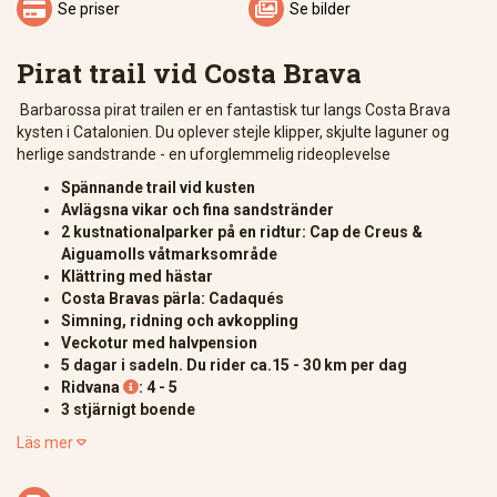


Se priser
Se bilder
Pirat trail vid Costa Brava
Barbarossa pirat trailen er en fantastisk tur langs Costa Brava
kysten i Catalonien. Du oplever stejle klipper, skjulte laguner og
herlige sandstrande - en uforglemmelig rideoplevelse
Spännande trail vid kusten
Avlägsna vikar och fina sandstränder
2 kustnationalparker på en ridtur: Cap de Creus &
Aiguamolls våtmarksområde
Klättring med hästar
Costa Bravas pärla: Cadaqués
Simning, ridning och avkoppling
Veckotur med halvpension
5 dagar i sadeln. Du rider ca.15 - 30 km per dag
Ridvana
: 4 - 5

3 stjärnigt boende
Läs mer
