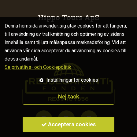
Hippo Tours ApS
Denna hemsida använder sig utav cookies för att fungera,
Tlf.: +45 40 92 92 20
till användning av trafikmätning och optimering av sidans
info@hippotours.se
innehålla samt till att målanpassa marknadsföring. Vid att
Copyright© 2006-2026. Hippo Tours
använda vår sida accepterar du användning av cookies till
dessa ändamål.
Se privatlivs- och Cookiepolitik
Inställningar för cookies
Nej tack



Acceptera cookies