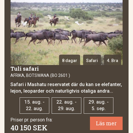
8 dagar
Safari
4. Bra
Tuli safari
AFRIKA, BOTSWANA (BO 2601 )
Safari i Mashatu reservatet där du kan se elefanter,
lejon, leoparder och naturligtvis otaliga andra...
15. aug. -
22. aug. -
29. aug. -
22. aug.
29. aug.
5. sep.
Priser pr. person fra:
Läs mer
40 150 SEK