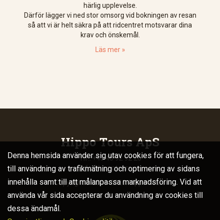
härlig upplevelse.
Därför lägger vi ned stor omsorg vid bokningen av resan
så att vi är helt säkra på att ridcentret motsvarar dina
krav och önskemål.
Läs mer »
Hippo Tours ApS
Denna hemsida använder sig utav cookies för att fungera,
Tlf.: +45 40 92 92 20
info@hippotours.se
till användning av trafikmätning och optimering av sidans
innehålla samt till att målanpassa marknadsföring. Vid att
Copyright© 2006-2026. Hippo Tours
använda vår sida accepterar du användning av cookies till
dessa ändamål.