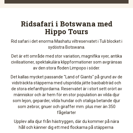
Ridsafari i Botswana med
Hippo Tours
Rid safari i det enorma Mashatu viltreservatet i Tuli blocket i
sydöstra Botswana.
Det är ett område med stor variation, magnifika vyer, antika
civilisationer, spektakulära klippformationer som avgränsas
av den stora floden Limpopo i söder.
Det kallas mycket passande "Land of Giants" på grund av de
vidsträckta stäpperna med utspridda jätte baobabträd och
de stora elefanthjordarna. Reservatet är i stort sett orört av
människor och är hem för en stor population av vilda djur
som lejon, geparder, vilda hundar och otaliga betande djur
som zebror, gnuer och giraffer mm. plus mer än 350
fågelarter
Upplev alla djur från hästryggen, där du kommer på nära
håll och känner dig ett med flockarna på stäpperna