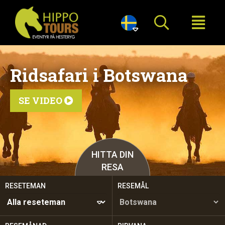

Ridsafari i Botswana
SE VIDEO

HITTA DIN
RESA
RESETEMAN
RESEMÅL