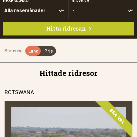
RESEMÅNAD
RIDVANA
Hitta ridresan

Sortering:
Land
Pris
Hittade ridresor
BOTSWANA
BRA VAL