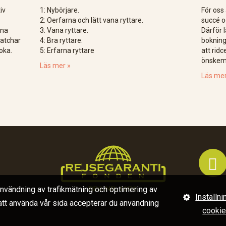
iv
1: Nybörjare.
För oss 
2: Oerfarna och lätt vana ryttare.
succé o
ina
3: Vana ryttare.
Därför 
matchar
4: Bra ryttare.
bokninge
oka.
5: Erfarna ryttare
att rid
önskem
Läs mer »
Läs mer

användning av trafikmätning och optimering av
Inställni
 att använda vår sida accepterar du användning
cooki