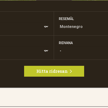
RESEMÅL
RIDVANA
Hitta ridresan
