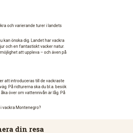
kra och varierande turer i landets
du kan önska dig. Landet har vackra
r och en fantastiskt vacker natur.
 möjlighet att uppleva – och även på
att introduceras till de vackraste
äg. På ridturerna ska du bl.a. besök
 åka över om vattennivån är låg. På
n i vackra Montenegro?
nera din resa