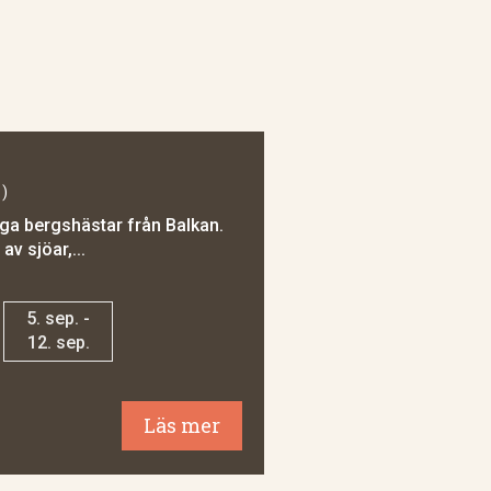
)
rliga bergshästar från Balkan.
v sjöar,...
5. sep. -
12. sep.
Läs mer