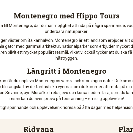
Montenegro med Hippo Tours
sa till Montenegro, där du har möjlighet att rida på några spännande, vac
underbara naturparker.
gger väster om Balkanhalvön. Montenegro är ett land som erbjuder allt 
la gator med gammal arkitektur, nationalparker som erbjuder mycket dju
 blivit ett mycket populärt resmål, vilket vi också tycker att du ska få
hästryggen.
Långritt i Montenegro
kan får du uppleva Montenegros vackra och storslagna natur. Du kommer 
 bli fängslad av de fantastiska vyerna som du kommer att möta på din v
ön Sevarine, byn Moračko Trebaljevo och korsa floden Tara, som du kan
resan kan du även prova på forsränning – en rolig upplevelse!
ktigt spännande och upplevelserik ridresa på åtta dagar med helpensio
Ridvana
Pla