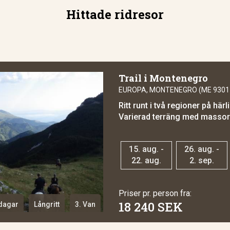
Hittade ridresor
Trail i Montenegro
EUROPA, MONTENEGRO (ME 9301 
Ritt runt i två regioner på hä
Varierad terräng med massor a
15. aug. -
26. aug. -
22. aug.
2. sep.
Priser pr. person fra:
18 240 SEK
dagar
Långritt
3. Van