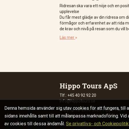
Ridresan ska vara ett nöje och en posit
upplevelse
Du får mest glädje av din ridresa om d
förmågor och erfarenhet av att rida 
de krav och nivå på resan som du vill b
Läs mer
»
Hippo Tours ApS
Tlf.: +45 40 92 92 20
info@hippotours.se
Denna hemsida använder sig utav cookies för att fungera, till 
Copyright© 2006-2026. Hippo Tours
sidans innehålla samt till att målanpassa marknadsföring. Vid
av cookies till dessa ändamål.
Se privatlivs- och Cookiepolitik