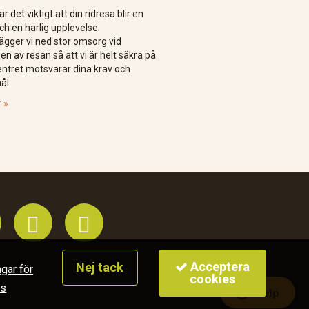
är det viktigt att din ridresa blir en
ch en härlig upplevelse.
lägger vi ned stor omsorg vid
n av resan så att vi är helt säkra på
centret motsvarar dina krav och
ål.
 »


Acceptera
Nej tack
ngar för
cookies
es