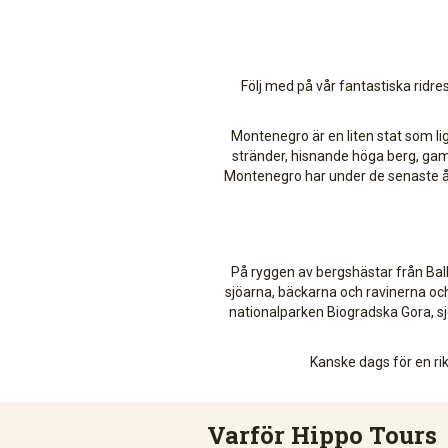
Följ med på vår fantastiska ridre
Montenegro är en liten stat som li
stränder, hisnande höga berg, gam
Montenegro har under de senaste åren
På ryggen av bergshästar från Bal
sjöarna, bäckarna och ravinerna och
nationalparken Biogradska Gora, sj
Kanske dags för en ri
Varför Hippo Tours