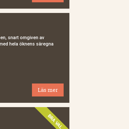
en, snart omgiven av
h med hela öknens säregna
Läs mer
BRA VAL