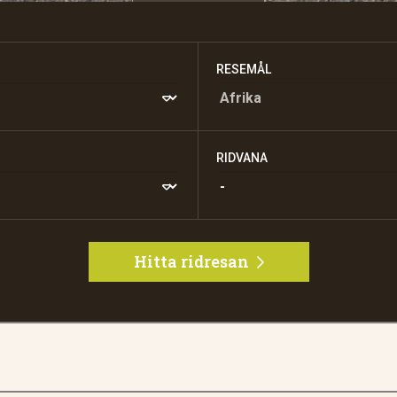
RESEMÅL
RIDVANA
Hitta ridresan
