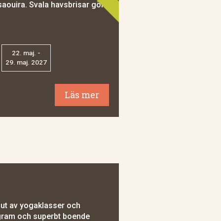
saouira. Svala havsbrisar gör
22. maj. -
29. maj. 2027
Läs mer
jut av yogaklasser och
rogram och superbt boende