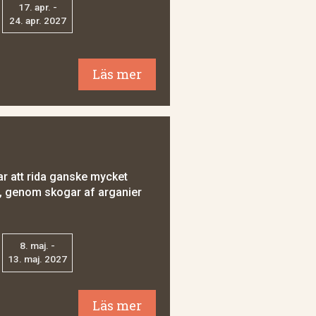
17. apr. -
24. apr. 2027
Läs mer
r att rida ganske mycket
n, genom skogar af arganier
8. maj. -
13. maj. 2027
Läs mer