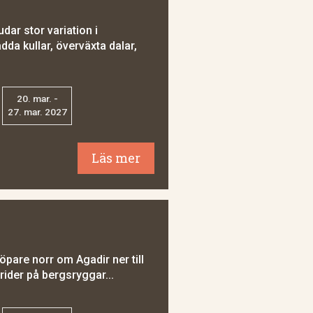
udar stor variation i
dda kullar, överväxta dalar,
20. mar. -
27. mar. 2027
Läs mer
öpare norr om Agadir ner till
rider på bergsryggar...