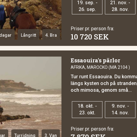
19. sep. -
21. nov. -
26. sep.
28. nov.
Priser pr. person fra:
10 720 SEK
 dagar
Långritt
4. Bra
Essaouira's pärlor
AFRIKA, MAROCKO (MA 2104 )
Tur runt Essaouira. Du komma
längs kysten och på strande
och mimosa, genom små...
18. okt. -
9. nov. -
23. okt.
14. nov.
Priser pr. person fra:
7 870 SEK
gar
Turridning
3. Van