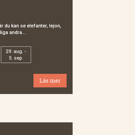
r du kan se elefanter, lejon,
liga andra...
29. aug. -
5. sep.
Läs mer