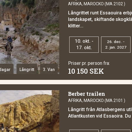
AFRIKA, MAROCKO (MA 2102 )
Långrittet runt Essaouira erbj
landskapet, skiftande skogklä
klitter...
10. okt. -
26. dec. -
17. okt.
2. jan. 2027
Priser pr. person fra:
10 150 SEK
dagar
Långritt
3. Van
Berber trailen
AFRIKA, MAROCKO (MA 2101 )
Långritt från Atlasbergens utl
Atlantkusten vid Essaoira. Du 