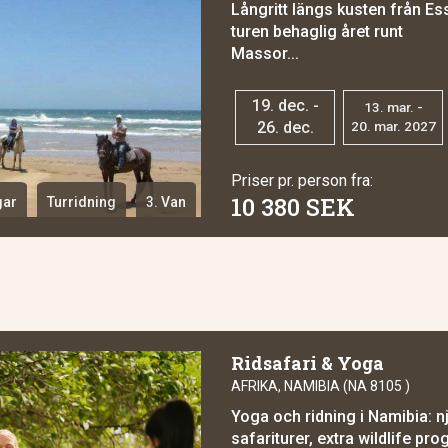
Långritt längs kusten från Es
turen behaglig året runt
Massor...
19. dec. -
13. mar. -
26. dec.
20. mar. 2027
Priser pr. person fra:
10 380 SEK
gar
Turridning
3. Van
Ridsafari & Yoga
AFRIKA, NAMIBIA (NA 8105 )
Yoga och ridning i Namibia: n
safariturer, extra wildlife p