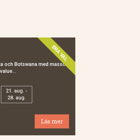
BRA VAL
rika och Botswana med massor
value...
21. aug. -
28. aug.
Läs mer