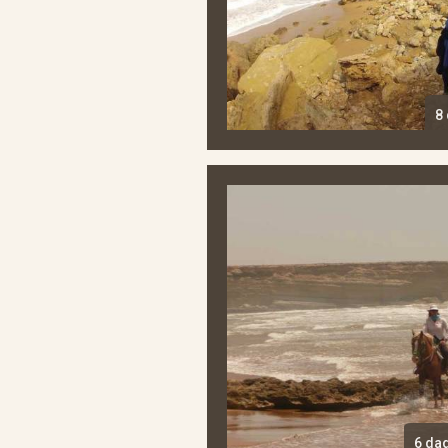
8
6 da