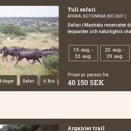
Tuli safari
AFRIKA, BOTSWANA (BO 2601 )
Safari i Mashatu reservatet dä
leoparder och naturligtvis ota
15. aug. -
22. aug. -
22. aug.
29. aug.
Priser pr. person fra:
40 150 SEK
8 dagar
Safari
4. Bra
Arganier trail