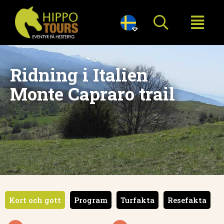

Ridning i Italien
Monte Capraro trail
Kort och gott
Program
Turfakta
Resefakta