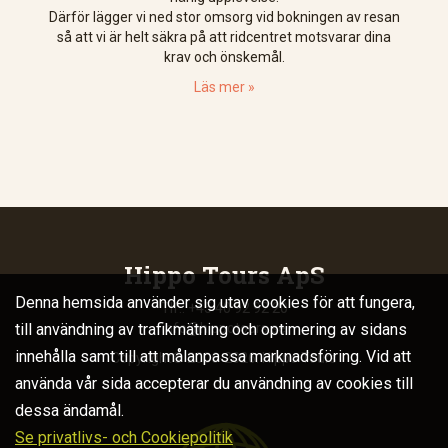
Därför lägger vi ned stor omsorg vid bokningen av resan
så att vi är helt säkra på att ridcentret motsvarar dina
krav och önskemål.
Läs mer »
Hippo Tours ApS
Denna hemsida använder sig utav cookies för att fungera,
Tlf.: +45 40 92 92 20
till användning av trafikmätning och optimering av sidans
info@hippotours.se
innehålla samt till att målanpassa marknadsföring. Vid att
Copyright© 2006-2026. Hippo Tours
använda vår sida accepterar du användning av cookies till
dessa ändamål.
Se privatlivs- och Cookiepolitik