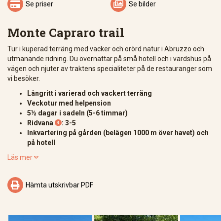


Se priser
Se bilder
Monte Capraro trail
Tur i kuperad terräng med vacker och orörd natur i Abruzzo och
utmanande ridning. Du övernattar på små hotell och i värdshus på
vägen och njuter av traktens specialiteter på de restauranger som
vi besöker.
Långritt i varierad och vackert terräng
Veckotur med helpension
5½ dagar i sadeln (5-6 timmar)
Ridvana
: 3-5

Inkvartering på gården (belägen 1000 m över havet) och
på hotell
Läs mer


Hämta utskrivbar PDF