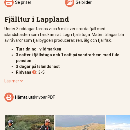


Se priser
Se bilder
Fjälltur i Lappland
Under 3 riddagar färdas vi ca 6 mil över orörda fjäll med
islandshästen som färdkamrat. Logi i fjällstuga. Maten tillagas bla
av råvaror som fjällbygden producerar; ren, älg och fjällfisk.
Turridning i vildmarken
3 nätter i fjällstuga och 1 natt på vandrarhem med fuld
pension
3 dagar på Islandshäst
Ridvana
: 3-5

Läs mer


Hämta utskrivbar PDF