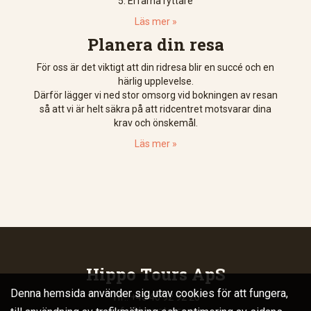
5: Erfarna ryttare
Läs mer »
Planera din resa
För oss är det viktigt att din ridresa blir en succé och en
härlig upplevelse.
Därför lägger vi ned stor omsorg vid bokningen av resan
så att vi är helt säkra på att ridcentret motsvarar dina
krav och önskemål.
Läs mer »
Hippo Tours ApS
Denna hemsida använder sig utav cookies för att fungera,
Tlf.: +45 40 92 92 20