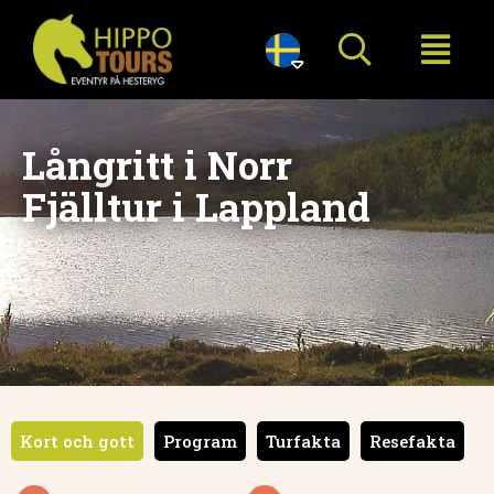

Långritt i Norr
Fjälltur i Lappland
Kort och gott
Program
Turfakta
Resefakta