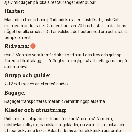
själv middagen på lokala restauranger eller pubar.
Hästar:
Man rider i första hand på irländska raser - Irish Draft, Irish Cob -
men även andra raser. Gården har över 70 fina hästar, så där finns
något för alla smaker. Det är välskolade hästar med bra och stabilt
temperament.
Ridvana:

min 3.Man ska vara komfortabel med skritt och trav och galopp.
Turerna tillrättalägges så långt som möjligt så att deltagarna är på
samma nivå.
Grupp och guide:
2-12 ryttare och en eller två guides.
Bagage:
Bagaget transporteras mellan övernattningsplatserna.
Kläder och utrustning:
Ridhjälm är obligatorisk i Irland (du kan låna en på farmen),
ridstövlar, ridbyxor, handskar, regnkläder, en varm tröja, jacka och
ett par bekväma byxor. Adapter behövs för elektriska apparater.