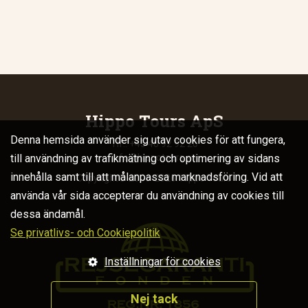
Hippo Tours ApS
Denna hemsida använder sig utav cookies för att fungera,
Tlf.: +45 40 92 92 20
till användning av trafikmätning och optimering av sidans
info@hippotours.se
innehålla samt till att målanpassa marknadsföring. Vid att
Copyright© 2006-2026. Hippo Tours
använda vår sida accepterar du användning av cookies till
dessa ändamål.
Se privatlivs- och Cookiepolitik
Inställningar för cookies
Nej tack