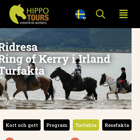

d
Kort och gott
Program
Turfakta
Resefakta