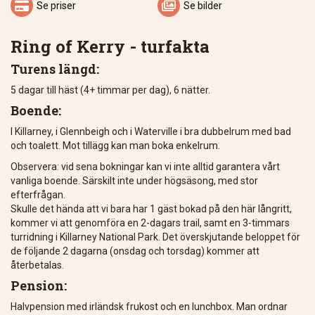


Se priser
Se bilder
Ring of Kerry - turfakta
Turens längd:
5 dagar till häst (4+ timmar per dag), 6 nätter.
Boende:
I Killarney, i Glennbeigh och i Waterville i bra dubbelrum med bad
och toalett. Mot tillägg kan man boka enkelrum.
Observera: vid sena bokningar kan vi inte alltid garantera vårt
vanliga boende. Särskilt inte under högsäsong, med stor
efterfrågan.
Skulle det hända att vi bara har 1 gäst bokad på den här långritt,
kommer vi att genomföra en 2-dagars trail, samt en 3-timmars
turridning i Killarney National Park. Det överskjutande beloppet för
de följande 2 dagarna (onsdag och torsdag) kommer att
återbetalas.
Pension:
Halvpension med irländsk frukost och en lunchbox. Man ordnar