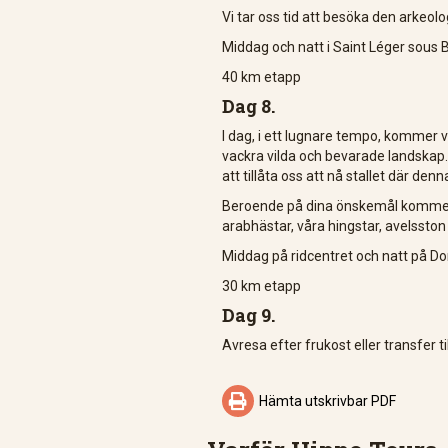
Vi tar oss tid att besöka den arkeologi
Middag och natt i Saint Léger sous Be
40 km etapp
Dag 8.
I dag, i ett lugnare tempo, kommer v
vackra vilda och bevarade landska
att tillåta oss att nå stallet där d
Beroende på dina önskemål kommer d
arabhästar, våra hingstar, avelsston
Middag på ridcentret och natt på Do
30 km etapp
Dag 9.
Avresa efter frukost eller transfer t

Hämta utskrivbar PDF