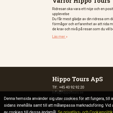
Varför Hippo Tours
Ridresan ska vara ett nöje och en posit
upplevelse
Du får mest glädje av din ridresa om d
förmågor och erfarenhet av att rida 
de krav och nivå på resan som du vill b
Läs mer
»
Hippo Tours ApS
Tlf.: +45 40 92 92 20
info@hippotours.se
Denna hemsida använder sig utav cookies för att fungera, till 
Copyright© 2006-2026. Hippo Tours
sidans innehålla samt till att målanpassa marknadsföring. Vid
av cookies till dessa ändamål.
Se privatlivs- och Cookiepolitik