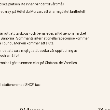
ska platsen lite innan vi rider till vårt mål!
uvray, på Hôtel du Morvan, ett charmigt litet lanthotell!
år rutt att ta skogs- och bergsleder, alltid genom mycket
p. Banorna i Sommants internationella racecourse kommer
enna Tour du Morvan kommer att sluta.
et att vara möjligt att besöka vår uppfödning av
 och små föl!
maine i gästrummen eller på Château de Vareilles.
ill stationen med SNCF-taxi.