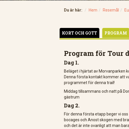
Du är här:
Hem
Resemål
Eu
KORT OCH GOTT
PROGRAM
Program för Tour
Dag 1.
Beläget i hjärtat av Morvanparken k
Denna första kontakt kommer att vara
programmet för denna trail!
Middag tillsammans och natt på Dom
gästrum
Dag 2.
För denna första etapp beger vi os
bocages och Anost skogen med bra gal
och det är inte ovanligt att man bara