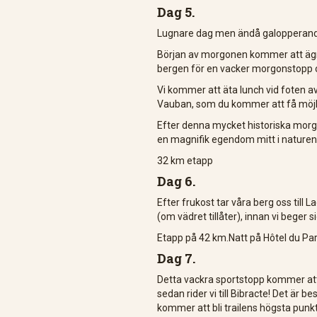
Dag 5.
Lugnare dag men ändå galopperand
Början av morgonen kommer att ägnas
bergen för en vacker morgonstopp oc
Vi kommer att äta lunch vid foten a
Vauban, som du kommer att få möjli
Efter denna mycket historiska morgon
en magnifik egendom mitt i naturen
32 km etapp
Dag 6.
Efter frukost tar våra berg oss til
(om vädret tillåter), innan vi beger si
Etapp på 42 km.Natt på Hôtel du Pa
Dag 7.
Detta vackra sportstopp kommer att 
sedan rider vi till Bibracte! Det är
kommer att bli trailens högsta punkt