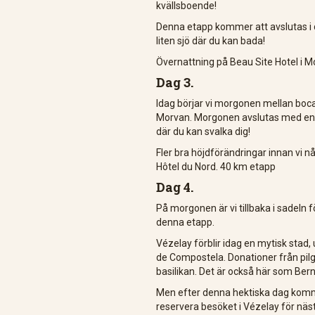
kvällsboende!
Denna etapp kommer att avslutas i d
liten sjö där du kan bada!
Övernattning på Beau Site Hotel i 
Dag 3.
Idag börjar vi morgonen mellan bocag
Morvan. Morgonen avslutas med en lå
där du kan svalka dig!
Fler bra höjdförändringar innan vi når
Hôtel du Nord. 40 km etapp
Dag 4.
På morgonen är vi tillbaka i sadeln 
denna etapp.
Vézelay förblir idag en mytisk stad,
de Compostela. Donationer från pil
basilikan. Det är också här som Ber
Men efter denna hektiska dag komm
reservera besöket i Vézelay för näs