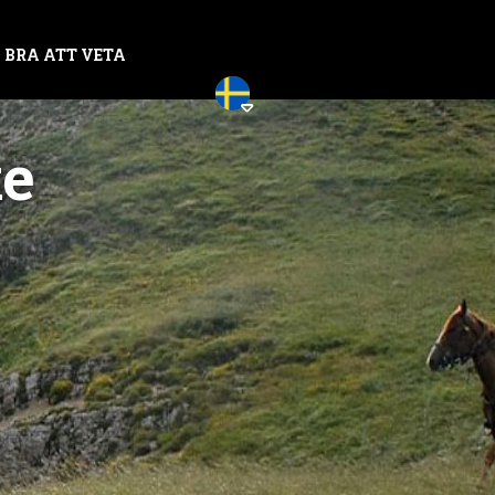
BRA ATT VETA

ke