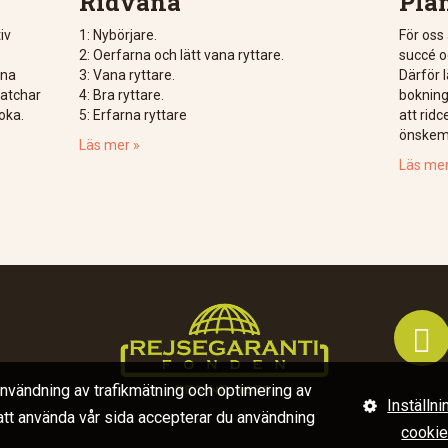
Ridvana
Pla
iv
1: Nybörjare.
För oss 
2: Oerfarna och lätt vana ryttare.
succé o
ina
3: Vana ryttare.
Därför 
matchar
4: Bra ryttare.
bokninge
oka.
5: Erfarna ryttare
att rid
önskem
Läs mer »
Läs mer

användning av trafikmätning och optimering av
Inställni
 att använda vår sida accepterar du användning
cooki