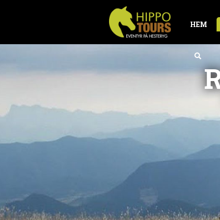
HEM

R