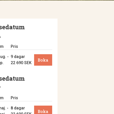
sedatum
6
um
Pris
ug. -
9 dagar
Boka
ep.
22 690 SEK
sedatum
7
um
Pris
aj. -
8 dagar
Boka