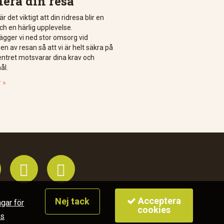
nera din resa
är det viktigt att din ridresa blir en
ch en härlig upplevelse.
lägger vi ned stor omsorg vid
n av resan så att vi är helt säkra på
centret motsvarar dina krav och
ål.
 »


Acceptera
Nej tack
ngar för
cookies
es