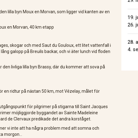
29. 
en lilla byn Moux en Morvan, som ligger vid kanten av en
19. j
26. j
Moux en Morvan, 40 km etapp
28. a
es, skogar och med Saut du Gouloux, ett litet vattenfall i
4. s
ng galopp på Breuils backar, och vi äter lunch vid floden
 den livliga lilla byn Brassy, ​​där du kommer att sova på
för en ridtur på nästan 50 km, mot Vézelay, målet för
 utgångspunkt för pilgrimer på stigarna till Saint Jacques
grimer möjliggjorde byggandet av Sainte Madeleine
nard de Clervaux predikade det andra korståget.
er vi inte att ha några problem med att somna och
ta morgon...