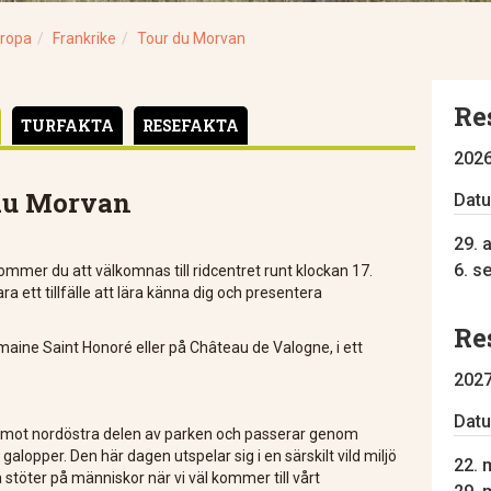
ropa
Frankrike
Tour du Morvan
Re
TURFAKTA
RESEFAKTA
202
 du Morvan
Dat
29. a
6. s
ommer du att välkomnas till ridcentret runt klockan 17.
 ett tillfälle att lära känna dig och presentera
Re
aine Saint Honoré eller på Château de Valogne, i ett
202
Dat
s mot nordöstra delen av parken och passerar genom
opper. Den här dagen utspelar sig i en särskilt vild miljö
22. m
 stöter på människor när vi väl kommer till vårt