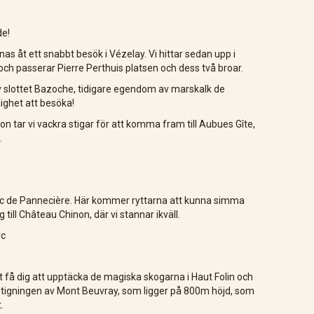
e!
 åt ett snabbt besök i Vézelay. Vi hittar sedan upp i
h passerar Pierre Perthuis platsen och dess två broar.
v slottet Bazoche, tidigare egendom av marskalk de
ghet att besöka!
 tar vi vackra stigar för att komma fram till Aubues Gîte,
.
l Lac de Pannecière. Här kommer ryttarna att kunna simma
g till Château Chinon, där vi stannar ikväll.
rc
få dig att upptäcka de magiska skogarna i Haut Folin och
 bestigningen av Mont Beuvray, som ligger på 800m höjd, som
.