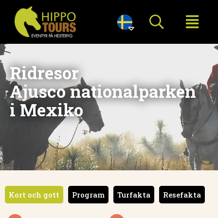

Ridresor
Ajusco nationalparken
i Mexiko
Kort och gott
Program
Turfakta
Resefakta