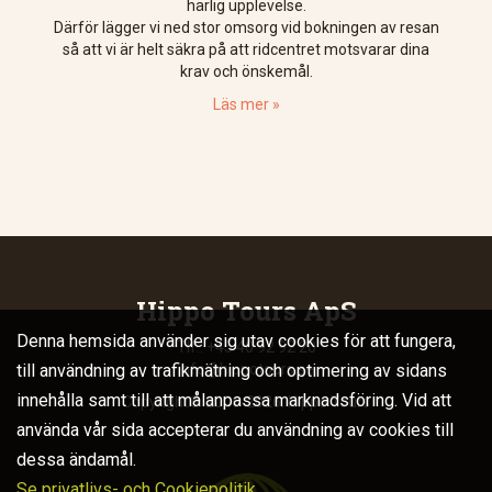
härlig upplevelse.
Därför lägger vi ned stor omsorg vid bokningen av resan
så att vi är helt säkra på att ridcentret motsvarar dina
krav och önskemål.
Läs mer »
Hippo Tours ApS
Denna hemsida använder sig utav cookies för att fungera,
Tlf.: +45 40 92 92 20
till användning av trafikmätning och optimering av sidans
info@hippotours.se
innehålla samt till att målanpassa marknadsföring. Vid att
Copyright© 2006-2026. Hippo Tours
använda vår sida accepterar du användning av cookies till
dessa ändamål.
Se privatlivs- och Cookiepolitik