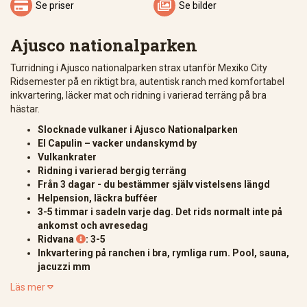


Se priser
Se bilder
Ajusco nationalparken
Turridning i Ajusco nationalparken strax utanför Mexiko City
Ridsemester på en riktigt bra, autentisk ranch med komfortabel
inkvartering, läcker mat och ridning i varierad terräng på bra
hästar.
Slocknade vulkaner i Ajusco Nationalparken
El Capulin – vacker undanskymd by
Vulkankrater
Ridning i varierad bergig terräng
Från 3 dagar - du bestämmer själv vistelsens längd
Helpension, läckra bufféer
3-5 timmar i sadeln varje dag. Det rids normalt inte på
ankomst och avresedag
Ridvana
: 3-5

Inkvartering på ranchen i bra, rymliga rum. Pool, sauna,
jacuzzi mm
Läs mer
