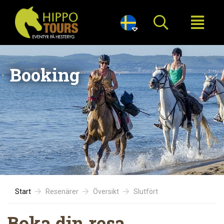

Booking
Start
Resenärer
Översikt
Slutfört
Boka din resa