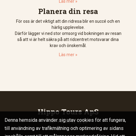
Läs mer »
Planera din resa
För oss är det viktigt att din ridresa blir en succé och en
härlig upplevelse.
Därför lägger vi ned stor omsorg vid bokningen av resan
så att vi är helt säkra på att ridcentret motsvarar dina
krav och önskemål.
Läs mer »
Hippo Tours ApS
Denna hemsida använder sig utav cookies för att fungera,
Tlf.: +45 40 92 92 20
till användning av trafikmätning och optimering av sidans
info@hippotours.se