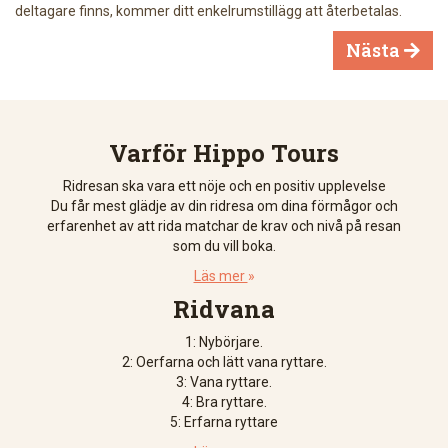
deltagare finns, kommer ditt enkelrumstillägg att återbetalas.
Nästa

Varför Hippo Tours
Ridresan ska vara ett nöje och en positiv upplevelse
Du får mest glädje av din ridresa om dina förmågor och
erfarenhet av att rida matchar de krav och nivå på resan
som du vill boka.
Läs mer
»
Ridvana
1: Nybörjare.
2: Oerfarna och lätt vana ryttare.
3: Vana ryttare.
4: Bra ryttare.
5: Erfarna ryttare