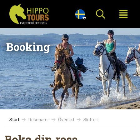

Booking
Start
Resenärer
Översikt
Slutfört
Boka din resa