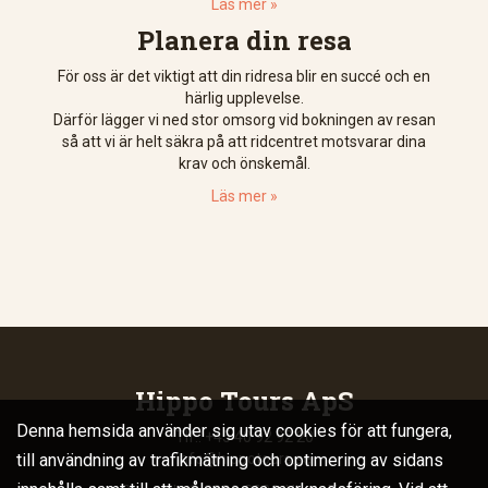
Läs mer »
Planera din resa
För oss är det viktigt att din ridresa blir en succé och en
härlig upplevelse.
Därför lägger vi ned stor omsorg vid bokningen av resan
så att vi är helt säkra på att ridcentret motsvarar dina
krav och önskemål.
Läs mer »
Hippo Tours ApS
Denna hemsida använder sig utav cookies för att fungera,
Tlf.: +45 40 92 92 20
till användning av trafikmätning och optimering av sidans
info@hippotours.se