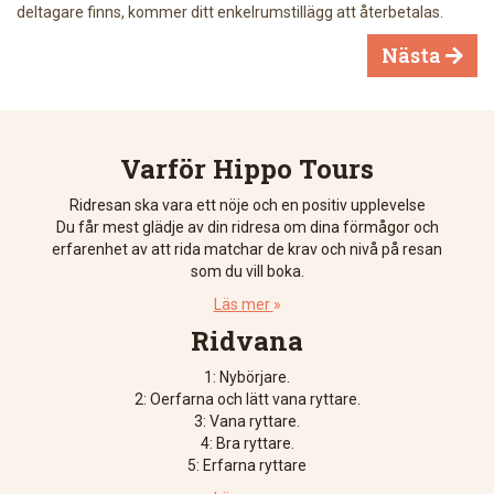
deltagare finns, kommer ditt enkelrumstillägg att återbetalas.
Nästa

Varför Hippo Tours
Ridresan ska vara ett nöje och en positiv upplevelse
Du får mest glädje av din ridresa om dina förmågor och
erfarenhet av att rida matchar de krav och nivå på resan
som du vill boka.
Läs mer
»
Ridvana
1: Nybörjare.
2: Oerfarna och lätt vana ryttare.
3: Vana ryttare.
4: Bra ryttare.
5: Erfarna ryttare