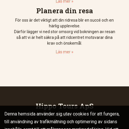
Läs mer »
Planera din resa
För oss är det viktigt att din ridresa blir en succé och en
härlig upplevelse.
Därför lägger vi ned stor omsorg vid bokningen av resan
så att vi är helt säkra på att ridcentret motsvarar dina
krav och önskemål.
Läs mer »
Hippo Tours ApS
Denna hemsida använder sig utav cookies för att fungera,
Tlf.: +45 40 92 92 20
till användning av trafikmätning och optimering av sidans
info@hippotours.se