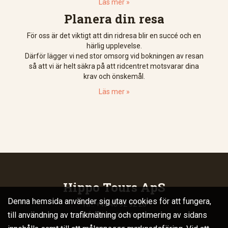
Läs mer »
Planera din resa
För oss är det viktigt att din ridresa blir en succé och en
härlig upplevelse.
Därför lägger vi ned stor omsorg vid bokningen av resan
så att vi är helt säkra på att ridcentret motsvarar dina
krav och önskemål.
Läs mer »
Hippo Tours ApS
Denna hemsida använder sig utav cookies för att fungera,
Tlf.: +45 40 92 92 20
till användning av trafikmätning och optimering av sidans
info@hippotours.se