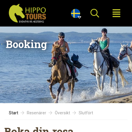

Booking
Start
Resenärer
Översikt
Slutfört
Boka din resa