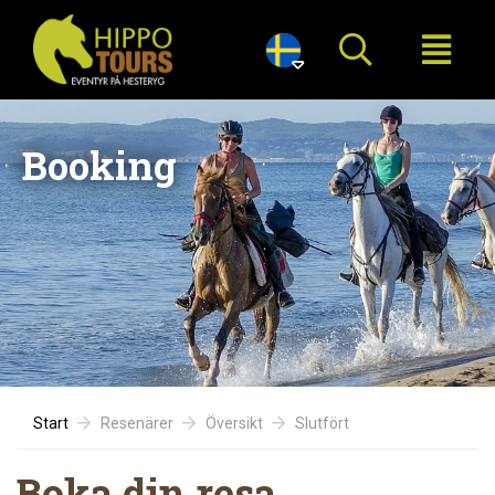

Booking
Start
Resenärer
Översikt
Slutfört
Boka din resa