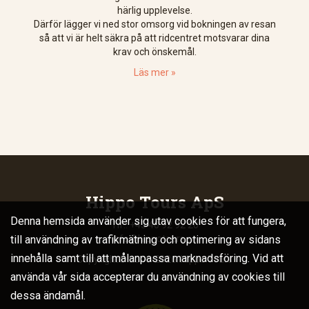
härlig upplevelse.
Därför lägger vi ned stor omsorg vid bokningen av resan
så att vi är helt säkra på att ridcentret motsvarar dina
krav och önskemål.
Läs mer »
Hippo Tours ApS
Denna hemsida använder sig utav cookies för att fungera,
Tlf.: +45 40 92 92 20
till användning av trafikmätning och optimering av sidans
info@hippotours.se
innehålla samt till att målanpassa marknadsföring. Vid att
Copyright© 2006-2026. Hippo Tours
använda vår sida accepterar du användning av cookies till
dessa ändamål.