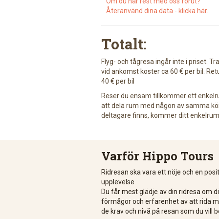
Om du har rest med oss förut?
Återanvänd dina data - klicka här.
Totalt:
Flyg- och tågresa ingår inte i priset. 
vid ankomst koster ca 60 € per bil. Ret
40 € per bil
Reser du ensam tillkommer ett enkelr
att dela rum med någon av samma kön,
deltagare finns, kommer ditt enkelrums
Varför Hippo Tours
Ridresan ska vara ett nöje och en posit
upplevelse
Du får mest glädje av din ridresa om d
förmågor och erfarenhet av att rida 
de krav och nivå på resan som du vill b