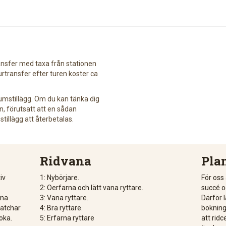
Transfer med taxa från stationen
urtransfer efter turen koster ca
umstillägg. Om du kan tänka dig
 förutsatt att en sådan
tillägg att återbetalas.
Ridvana
Pla
iv
1: Nybörjare.
För oss 
2: Oerfarna och lätt vana ryttare.
succé o
ina
3: Vana ryttare.
Därför 
matchar
4: Bra ryttare.
bokninge
oka.
5: Erfarna ryttare
att rid