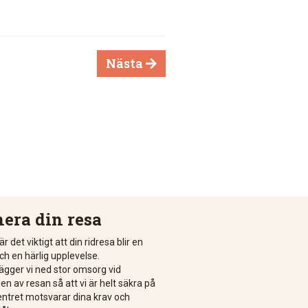
Nästa

nera din resa
är det viktigt att din ridresa blir en
ch en härlig upplevelse.
lägger vi ned stor omsorg vid
n av resan så att vi är helt säkra på
centret motsvarar dina krav och